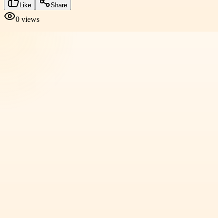
Like
Share
0
views