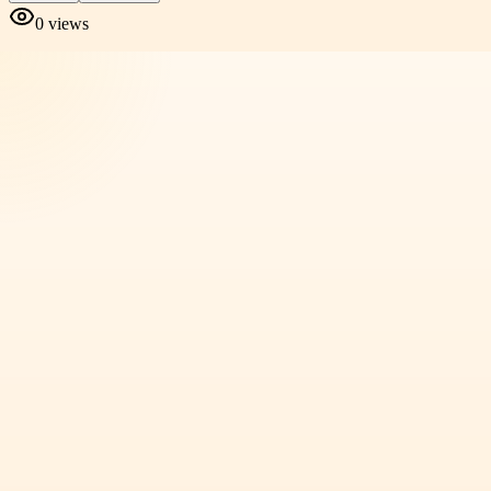
0
views