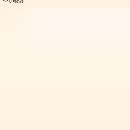
0
views