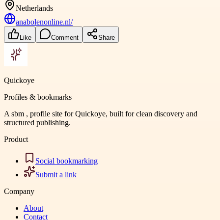
Netherlands
anabolenonline.nl/
Like
Comment
Share
Quickoye
Profiles & bookmarks
A sbm , profile site for Quickoye, built for clean discovery and
structured publishing.
Product
Social bookmarking
Submit a link
Company
About
Contact