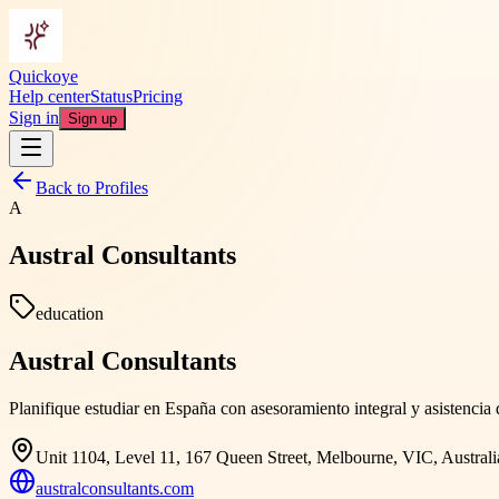
Quickoye
Help center
Status
Pricing
Sign in
Sign up
Back to Profiles
A
Austral Consultants
education
Austral Consultants
Planifique estudiar en España con asesoramiento integral y asistencia
Unit 1104, Level 11, 167 Queen Street, Melbourne, VIC, Australi
australconsultants.com