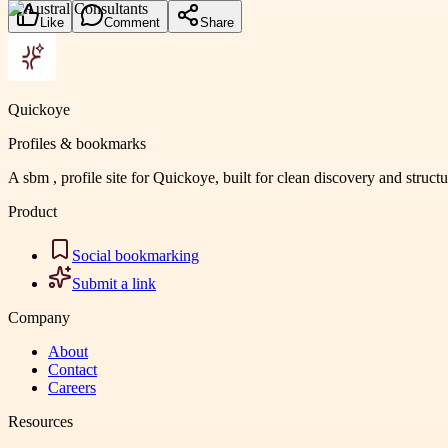
Like
Comment
Share
Quickoye
Profiles & bookmarks
A sbm , profile site for Quickoye, built for clean discovery and struct
Product
Social bookmarking
Submit a link
Company
About
Contact
Careers
Resources