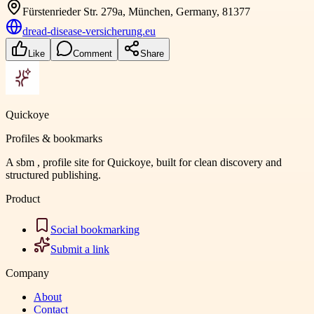
Fürstenrieder Str. 279a, München, Germany, 81377
dread-disease-versicherung.eu
Like
Comment
Share
Quickoye
Profiles & bookmarks
A sbm , profile site for Quickoye, built for clean discovery and
structured publishing.
Product
Social bookmarking
Submit a link
Company
About
Contact