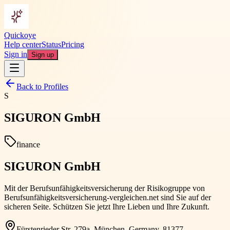
Quickoye
Help center
Status
Pricing
Sign in
Sign up
Back to Profiles
S
SIGURON GmbH
finance
SIGURON GmbH
Mit der Berufsunfähigkeitsversicherung der Risikogruppe von
Berufsunfähigkeitsversicherung-vergleichen.net sind Sie auf der
sicheren Seite. Schützen Sie jetzt Ihre Lieben und Ihre Zukunft.
Fürstenrieder Str. 279a, München, Germany, 81377