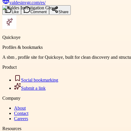
valdesinvgr.com/es/
Like
Comment
Share
Quickoye
Profiles & bookmarks
A sbm , profile site for Quickoye, built for clean discovery and struct
Product
Social bookmarking
Submit a link
Company
About
Contact
Careers
Resources